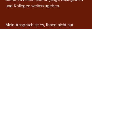
und Kollegen weiterzugeben.
Mein Anspruch ist es, Ihnen nicht nur
rechtliche Sicherheit zu bieten, sondern
auch das Vertrauen, in guten Händen zu
sein. Dafür kombiniere ich juristisches
Fachwissen mit einem klaren Blick auf das
Machbare und begleite Sie engagiert durch
alle Phasen Ihres rechtlichen Anliegens.Ich
freue mich darauf, Sie kennenzulernen und
Ihnen bei der Lösung Ihrer rechtlichen
Fragen zur Seite zu stehen!