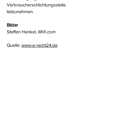
Verbraucherschlichtungsstelle
teilzunehmen.
Bilder
Steffen Henkel, WIX.com
Quelle:
www.e-recht24.de
Stefanie Angermann
Fachanwältin für Strafrecht
Anwaltskanzlei Stefanie Angermann
Schloßstraße 14